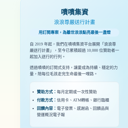
嘖嘖集資
浪浪尊嚴送行計畫
用訂閱專案，為離世浪浪點亮最後一盞燈
自 2019 年起，我們在嘖嘖集資平台展開「浪浪尊
嚴送行計畫」，至今已累積超過 10,000 位贊助者一
起加入送行的行列。
透過嘖嘖的訂閱式支持，讓愛成為持續、穩定的力
量，陪每位毛孩走完生命最後一哩路。
贊助方式：
每月定期或一次性贊助
付款方式：
信用卡、ATM轉帳、銀行臨櫃
回饋內容：
電子發票、感謝函、回饋品與
營運概況電子報