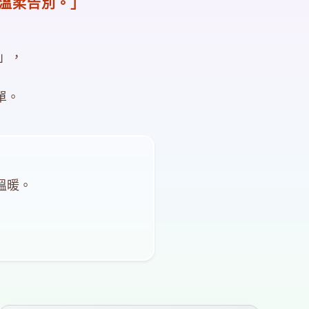
溫柔告別。」
劃」，
單。
溫暖。