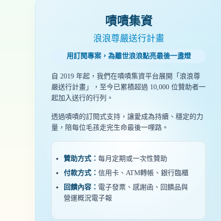
嘖嘖集資
浪浪尊嚴送行計畫
用訂閱專案，為離世浪浪點亮最後一盞燈
自 2019 年起，我們在嘖嘖集資平台展開「浪浪尊
嚴送行計畫」，至今已累積超過 10,000 位贊助者一
起加入送行的行列。
透過嘖嘖的訂閱式支持，讓愛成為持續、穩定的力
量，陪每位毛孩走完生命最後一哩路。
贊助方式：
每月定期或一次性贊助
付款方式：
信用卡、ATM轉帳、銀行臨櫃
回饋內容：
電子發票、感謝函、回饋品與
營運概況電子報