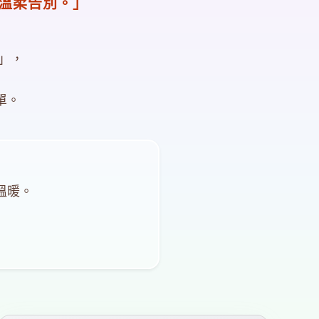
溫柔告別。」
劃」，
單。
溫暖。