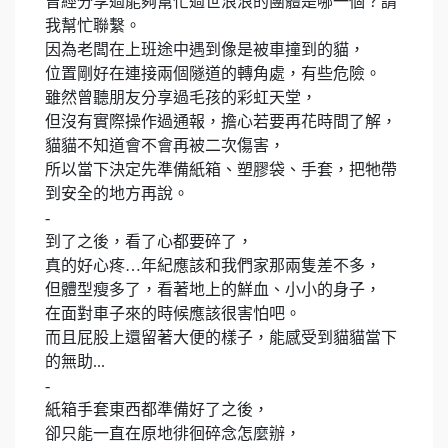
曾經分享過能夠幫忙過世浪浪的團體是哪一個？請
我幫忙聯繫。
因為老闆在上班途中遇到像是被車撞到的貓，
位置剛好在連接兩個隧道的轉角處，有些危險。
雖然曾聽朋友分享過毛孩的彩虹天堂，
但沒有實際操作過通報，擔心若要再花時間了解，
貓貓不知道會不會再被二次傷害，
所以當下決定先準備紙箱、塑膠袋、手套，把牠帶
到安全的地方再說。
-
到了之後，看了心都要碎了，
真的好心疼…年紀應該和我們家那兩隻差不多，
但體型瘦多了，看著地上的鮮血、小小的身子，
在面對車子來的時候應該很害怕吧。
而且屁股上還留著大便的樣子，能感受到貓貓當下
的無助...
-
紙箱手套東西都準備好了之後，
卻只能一直在原地徘徊碎念怎麼辦，