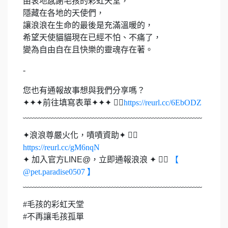
由衷地感謝毛孩的彩虹天堂，
隱藏在各地的天使們，
讓浪浪在生命的最後是充滿溫暖的，
希望天使貓貓現在已經不怕、不痛了，
變為自由自在且快樂的靈魂存在著。
-
您也有通報故事想與我們分享嗎？
✦✦✦前往填寫表單✦✦✦ 👉🏻
https://reurl.cc/6EbODZ
﹏﹏﹏﹏﹏﹏﹏﹏﹏﹏﹏﹏﹏﹏﹏﹏﹏﹏﹏﹏﹏﹏
✦浪浪尊嚴火化，嘖嘖資助✦ 👉🏻
https://reurl.cc/gM6nqN
✦ 加入官方LINE@，立即通報浪浪 ✦ 👉🏻
【
@pet.paradise0507 】
﹏﹏﹏﹏﹏﹏﹏﹏﹏﹏﹏﹏﹏﹏﹏﹏﹏﹏﹏﹏﹏﹏
#毛孩的彩虹天堂
#不再讓毛孩孤單