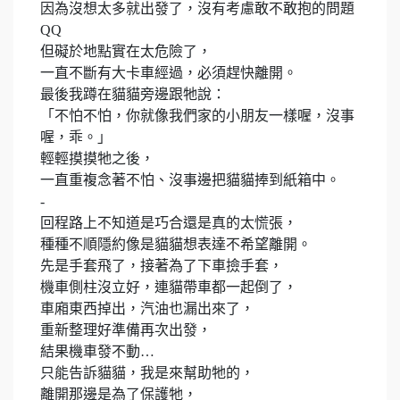
因為沒想太多就出發了，沒有考慮敢不敢抱的問題
QQ
但礙於地點實在太危險了，
一直不斷有大卡車經過，必須趕快離開。
最後我蹲在貓貓旁邊跟牠說：
「不怕不怕，你就像我們家的小朋友一樣喔，沒事
喔，乖。」
輕輕摸摸牠之後，
一直重複念著不怕、沒事邊把貓貓捧到紙箱中。
-
回程路上不知道是巧合還是真的太慌張，
種種不順隱約像是貓貓想表達不希望離開。
先是手套飛了，接著為了下車撿手套，
機車側柱沒立好，連貓帶車都一起倒了，
車廂東西掉出，汽油也漏出來了，
重新整理好準備再次出發，
結果機車發不動…
只能告訴貓貓，我是來幫助牠的，
離開那邊是為了保護牠，