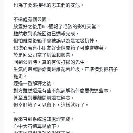
也為了要來接牠的志工們的安危。
-
不遠處有個公園，
放置好之後用line通報了毛孩的彩虹天堂。
雖然收到系統回復已通報完成，
但怕離開後箱子會被誤以為是垃圾扔掉，
也擔心若有小朋友好奇翻開箱子可能會嚇著，
於是回公司拿了紙筆和膠帶，
回到公園時，真的有位打掃的先生，
生氣的邊罵髒話問是誰亂丟垃圾，正準備要把箱子
拖走。
經過一番解釋之後，
對方雖然還是有些不能諒解為什麼要做這些事，
甚至直到要離開前還在碎念，
但幸好箱子可以留下，這樣就好了。
-
後來直到系統通知處理完成，
心中大石總算是放下，