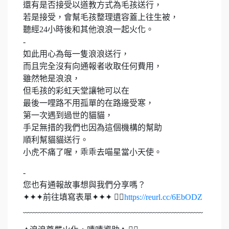
還有是否接受以道教方式為毛孩送行，
若是接受，會幫毛孩整理遺容蓋上往生被，
聽經24小時後和其他浪浪一起火化。
-
如此用心為每一隻浪浪送行，
而且完全沒有向通報者收取任何費用，
雖然牠是浪浪，
但毛孩的彩虹天堂讓牠可以在
最後一哩路不用孤單的在路邊受寒，
第一次遇到過世的貓貓，
手足無措的我們也因為這個機構的幫助
順利幫貓貓送行。
小虎不痛了喔，乖乖去喵星當小天使。
-
您也有通報故事想與我們分享嗎？
✦✦✦前往填寫表單✦✦✦ 👉🏻
https://reurl.cc/6EbODZ
﹏﹏﹏﹏﹏﹏﹏﹏﹏﹏﹏﹏﹏﹏﹏﹏﹏﹏﹏﹏﹏﹏