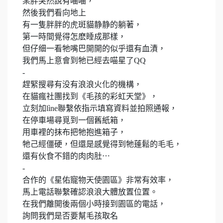
某胖突然說有喵喵，
然後我們看向地上
有一隻胖胖的虎斑貓静静的躺著，
第一時間覺得怎麽睡成那樣，
但仔细一看牠嘴巴開開的似乎還有血漬，
我們馬上意會到牠已經去喵星了QQ
-
趕緊搜尋有没有浪浪火化的機構，
在貓瘋社團找到《毛孩的彩虹天堂》，
立刻加lìne聯繫依指示填寫資料並拍照通報，
在停車場尋覓到一個舊紙箱，
用車裡的抹布把牠抱進箱子，
牠己經僵硬，但還是感覺得到牠蓬鬆的毛毛，
還有伙食不錯的肉肉肚⋯
-
合作的《星佑寵物天使園區》非常有效率，
馬上電話聯繫確認浪浪大體放置位置。
在我們離開後兩個小時接到園區的電話，
詢問我們是否要幫毛孩取名