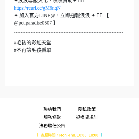
✦浪浪尊嚴火化，嘖嘖資助✦ 👉🏻
https://reurl.cc/gM6nqN
✦ 加入官方LINE@，立即通報浪浪 ✦ 👉🏻 【
@pet.paradise0507 】
﹏﹏﹏﹏﹏﹏﹏﹏﹏﹏﹏﹏﹏﹏﹏﹏﹏﹏﹏﹏﹏﹏
#毛孩的彩虹天堂
#不再讓毛孩孤單
聯絡我們
隱私政策
服務條款
退換貨規則
法務聘任公告
客服時間：
Mon.-Thu. 10:00~18:00