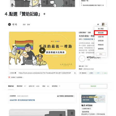
４.點選「贊助記錄」。