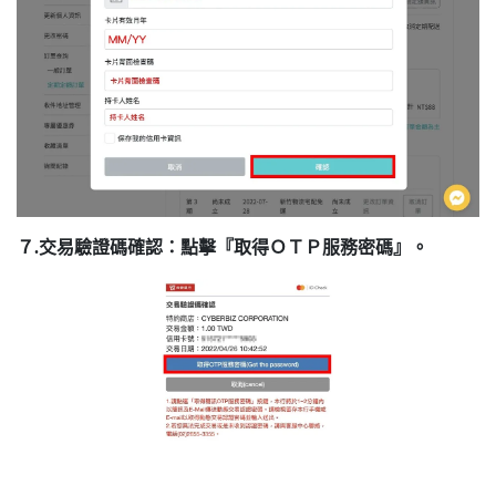
７.交易驗證碼確認：點擊『取得ＯＴＰ服務密碼』。