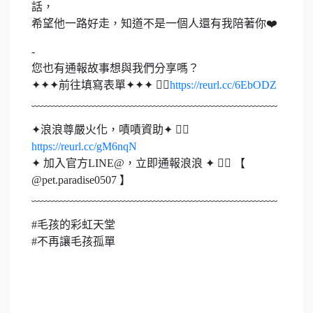
話，
希望他一路好走，知道不是一個人還有我陪著你❤️
-
您也有通報故事想與我們分享嗎？
✦✦✦前往填寫表單✦✦✦ 👉🏻
https://reurl.cc/6EbODZ
﹏﹏﹏﹏﹏﹏﹏﹏﹏﹏﹏﹏﹏﹏﹏﹏﹏﹏﹏﹏﹏﹏
✦浪浪尊嚴火化，嘖嘖資助✦ 👉🏻
https://reurl.cc/gM6nqN
✦ 加入官方LINE@，立即通報浪浪 ✦ 👉🏻 【
@pet.paradise0507 】
﹏﹏﹏﹏﹏﹏﹏﹏﹏﹏﹏﹏﹏﹏﹏﹏﹏﹏﹏﹏﹏﹏
#毛孩的彩虹天堂
#不再讓毛孩孤單