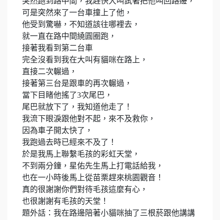
突然跑到路中間，我趕快大叫試著把他叫回路邊，
可是突然來了一台車撞上了他，
他受到驚嚇，不知道該往哪裡去，
就一直在路中間繞圓圈跑，
接著我看到第二台車
完全沒看到我在大叫有貓咪在路上，
直接二次輾過，
接著第三台是跟車的再次輾過，
當下目睹他搖了3次尾巴，
尾巴就放下了，我知道他走了！
我流下眼淚跟他對不起，來不及救你，
因為車子開太快了，
我跑過去時已經來不及了！
於是我馬上聯繫毛孩的彩虹天堂，
不到兩分鐘，星佑先生馬上打電話給我，
也在一小時後馬上從苗栗趕來桃園觀音！
真的很謝謝你們對待毛孩這麼有心，
也很謝謝有毛孩的天堂！
題外話：我在路邊陪著小貓咪抽了三根菸跟他講講