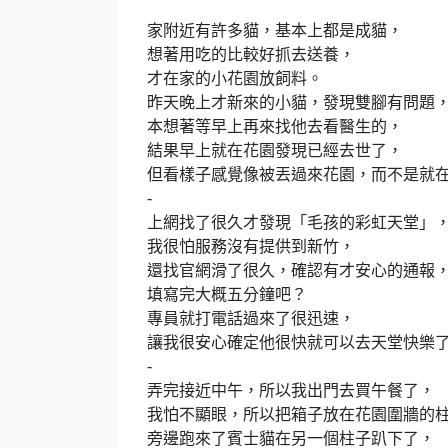
家附近有許多貓，基本上都是成貓，
想著用吃的比較好抓去送養，
才在家的小花園放飼料。
昨天晚上才新來的小貓，發現雙腳有問題
本想著等早上再來找他去看醫生的，
結果早上就在花園發現已經去世了，
但看樣子感覺像被丟過來花園，而不是就
-
上網找了很久才發現「毛孩的彩虹天堂」
我很怕服務沒有提供到新竹，
還找官網滑了很久，確認有才安心的通報
填寫完大概五分鐘吧？
專員就打電話過來了很迅速，
讓我很安心確定他很快就可以去天堂快樂
-
弄完接近中午，所以我出門去買午餐了，
我怕不顯眼，所以把箱子放在花園圍牆的
旁邊跑來了賓士貓在另一個柱子趴下了，