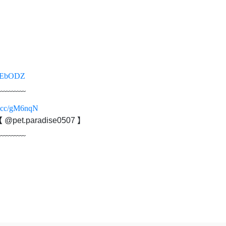
c/6EbODZ
﹏﹏﹏﹏
rl.cc/gM6nqN
et.paradise0507 】
﹏﹏﹏﹏