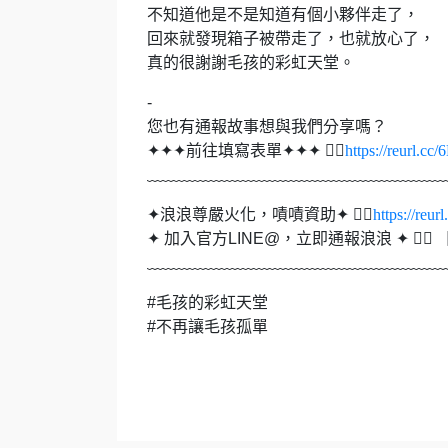
不知道他是不是知道有個小夥伴走了，
回來就發現箱子被帶走了，也就放心了，
真的很謝謝毛孩的彩虹天堂。
-
您也有通報故事想與我們分享嗎？
✦✦✦前往填寫表單✦✦✦ 👉🏻
https://reurl.c
﹏﹏﹏﹏﹏﹏﹏﹏﹏﹏﹏﹏﹏﹏﹏﹏﹏﹏
✦浪浪尊嚴火化，嘖嘖資助✦ 👉🏻
https://reu
✦ 加入官方LINE@，立即通報浪浪 ✦ 👉🏻 【 @p
﹏﹏﹏﹏﹏﹏﹏﹏﹏﹏﹏﹏﹏﹏﹏﹏﹏﹏
#毛孩的彩虹天堂
#不再讓毛孩孤單