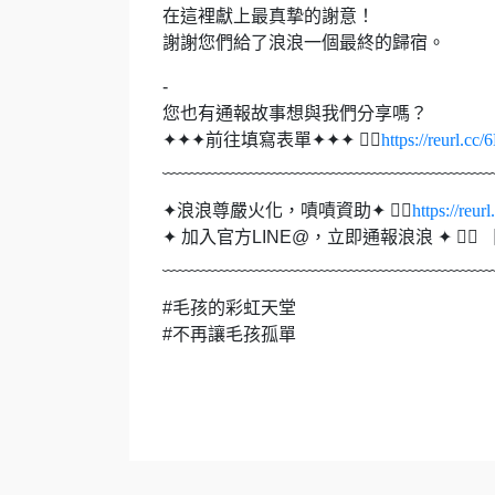
在這裡獻上最真摯的謝意！
謝謝您們給了浪浪一個最終的歸宿。
-
您也有通報故事想與我們分享嗎？
✦✦✦前往填寫表單✦✦✦ 👉🏻
https://reurl.c
﹏﹏﹏﹏﹏﹏﹏﹏﹏﹏﹏﹏﹏﹏﹏﹏﹏﹏
✦浪浪尊嚴火化，嘖嘖資助✦ 👉🏻
https://reu
✦ 加入官方LINE@，立即通報浪浪 ✦ 👉🏻 【 @p
﹏﹏﹏﹏﹏﹏﹏﹏﹏﹏﹏﹏﹏﹏﹏﹏﹏﹏
#毛孩的彩虹天堂
#不再讓毛孩孤單