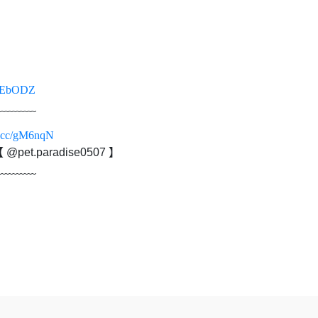
c/6EbODZ
﹏﹏﹏﹏
rl.cc/gM6nqN
et.paradise0507 】
﹏﹏﹏﹏