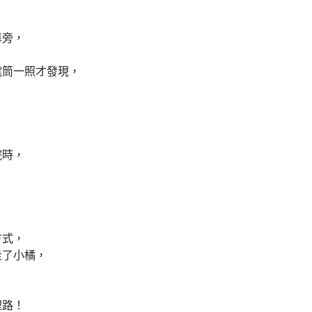
車旁，
電筒一照才發現，
院時，
，
方式，
走了小橘，
哩路！