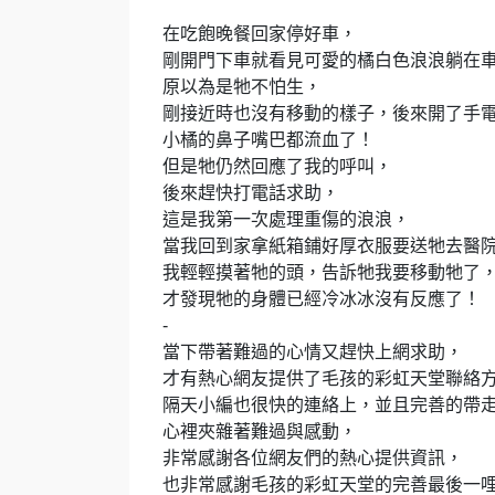
在吃飽晚餐回家停好車，
剛開門下車就看見可愛的橘白色浪浪躺在
原以為是牠不怕生，
剛接近時也沒有移動的樣子，後來開了手
小橘的鼻子嘴巴都流血了！
但是牠仍然回應了我的呼叫，
後來趕快打電話求助，
這是我第一次處理重傷的浪浪，
當我回到家拿紙箱鋪好厚衣服要送牠去醫
我輕輕摸著牠的頭，告訴牠我要移動牠了
才發現牠的身體已經冷冰冰沒有反應了！
-
當下帶著難過的心情又趕快上網求助，
才有熱心網友提供了毛孩的彩虹天堂聯絡
隔天小編也很快的連絡上，並且完善的帶
心裡夾雜著難過與感動，
非常感謝各位網友們的熱心提供資訊，
也非常感謝毛孩的彩虹天堂的完善最後一