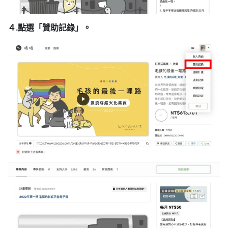
４.點選「贊助記錄」。