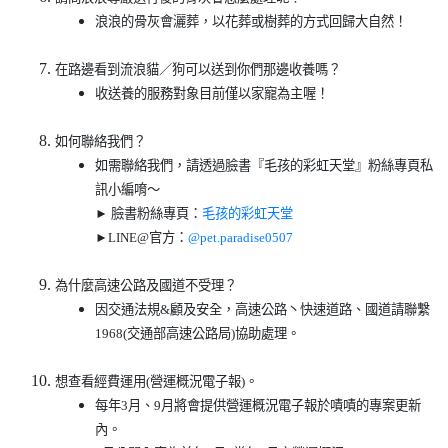
浪浪的骨灰會灑葬，以花葬或樹葬的方式回歸大自然！
在路邊看到流浪貓／狗可以送到你們那邊收養嗎？
收送養的服務對象目前僅以家寵為主喔！
如何聯絡我們？
如需聯絡我們，請透過臉書『毛孩的彩虹天堂』粉絲專頁私
訊小編唷～
► 臉書粉絲專頁：
毛孩的彩虹天堂
►LINE@官方：
@pet.paradise0507
為什麼高速公路及國道不受理？
因交通法規&顧及安全，高速公路丶快速道路、國道請聯繫
1968(交通部高速公路局)協助處理。
想查看經費運用(營運概況電子報)。
每年3月、9月將會提供營運概況電子報於嘖嘖的專案更新
內。