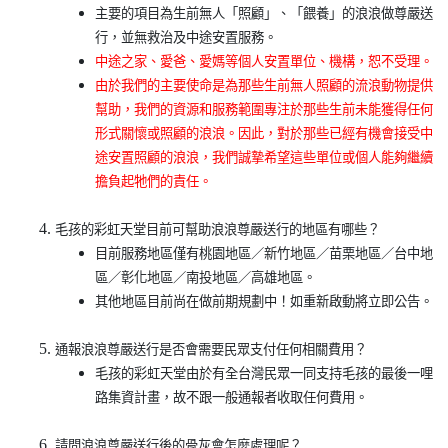
主要的項目為生前無人「照顧」、「餵養」的浪浪做尊嚴送
行，並無救治及中途安置服務。
中途之家、愛爸、愛媽等個人安置單位、機構，恕不受理。
由於我們的主要使命是為那些生前無人照顧的流浪動物提供
幫助，我們的資源和服務範圍專注於那些生前未能獲得任何
形式關懷或照顧的浪浪。因此，對於那些已經有機會接受中
途安置照顧的浪浪，我們誠摯希望這些單位或個人能夠繼續
擔負起牠們的責任。
毛孩的彩虹天堂目前可幫助浪浪尊嚴送行的地區有哪些？
目前服務地區僅有桃園地區／新竹地區／苗栗地區／台中地
區／彰化地區／南投地區／高雄地區。
其他地區目前尚在做前期規劃中！如重新啟動將立即公告。
通報浪浪尊嚴送行是否會需要民眾支付任何相關費用？
毛孩的彩虹天堂由於有全台灣民眾一同支持毛孩的最後一哩
路集資計畫，故不跟一般通報者收取任何費用。
請問浪浪尊嚴送行後的骨灰會怎麼處理呢？